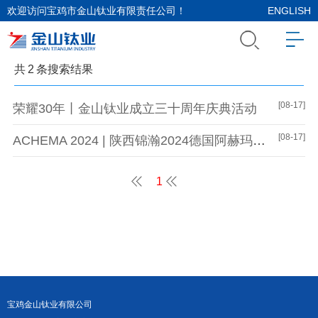
欢迎访问宝鸡市金山钛业有限责任公司！
ENGLISH
共
2
条搜索结果
[08-17]
荣耀30年丨金山钛业成立三十周年庆典活动
[08-17]
ACHEMA 2024 | 陕西锦瀚2024德国阿赫玛展会顺利闭幕
1
宝鸡金山钛业有限公司