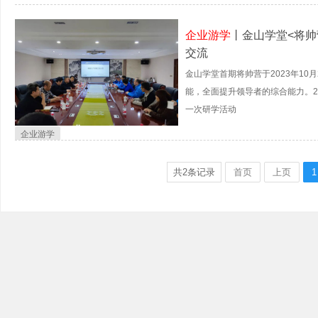
企业游学
丨金山学堂<将帅
交流
金山学堂首期将帅营于2023年10
能，全面提升领导者的综合能力。20
一次研学活动
企业游学
共
2
条记录
首页
上页
1