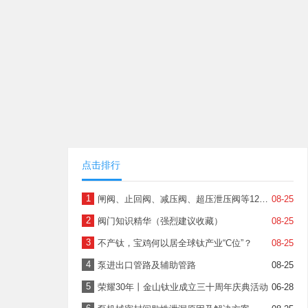
点击排行
1
闸阀、止回阀、减压阀、超压泄压阀等12种阀门图文并茂，帮您懂结构、懂原理！
08-25
2
阀门知识精华（强烈建议收藏）
08-25
3
不产钛，宝鸡何以居全球钛产业“C位”？
08-25
4
泵进出口管路及辅助管路
08-25
5
荣耀30年丨金山钛业成立三十周年庆典活动
06-28