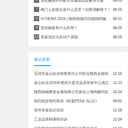
6
泵机械密封间歇性泄漏原因及解决方案
08-25
7
阀门上的箭头是什么意思？别再理解错了！
08-25
8
ACHEMA 2024 | 陕西锦瀚2024德国阿赫玛展会顺利闭幕
06-21
9
泵的轴套有什么作用？
08-25
10
泵振动过大的10个原因
08-25
最近更新
宝鸡市金山钛业有限责任公司联合陕西金骏特钢制造有限公司为优秀客户授牌
12-16
金山钛业2026年度四大委员会及研发中心成立
11-13
陕西锦翰稀贵金属有限公司参加上海阿赫玛亚洲展
10-24
热烈祝贺我司取得《欧盟PED4.3认证》
09-02
管件管道知识培训
12-28
工业品营销课程培训
12-24