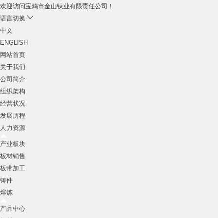
欢迎访问宝鸡市金山钛业有限责任公司！
语言切换
中文
ENGLISH
网站首页
关于我们
公司简介
组织架构
打造全球钛装备材料专业供应商
经营状况
主营：钛，锆，钽，铌，钒，钨，钼，镍等材料
发展历程
人力资源
产业板块
板材销售
板带加工
铸件
熔炼
产品中心