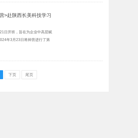
营>赴陕西长美科技学习
月21日开班，旨在为企业中高层赋
24年3月23日将帅营进行了第
下页
尾页