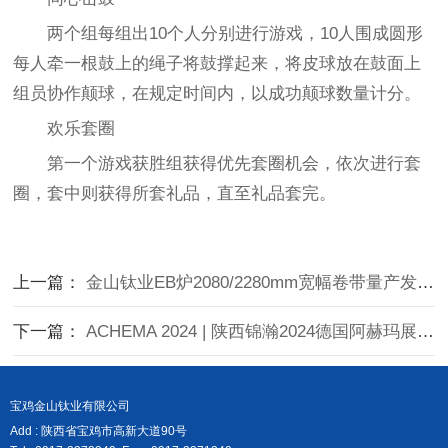
两个组每组出10个人分别进行游戏，10人围成圆形
每人牵一根鼓上的绳子将鼓撑起来，将皮球放在鼓面上
组员协作颠球，在规定时间内，以成功颠球数量计分。
欢乐套圈
第一个游戏获胜组获得优先套圈机会，依次进行套
圈，套中则获得所套礼品，直至礼品套完。
上一篇：
金山钛业EB炉2080/2280mm宽幅卷带量产发布会
下一篇：
ACHEMA 2024 | 陕西锦瀚2024德国阿赫玛展会顺利闭幕
宝鸡金山钛业有限公司
Add : 陕西省宝鸡市高新大道90号